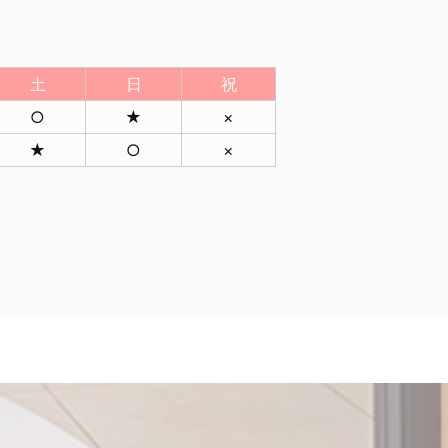
土
日
祝
○
★
×
★
○
×