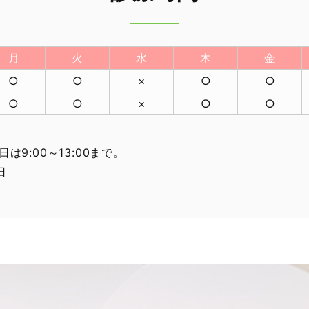
月
火
水
木
金
○
○
×
○
○
○
○
×
○
○
日は9:00～13:00まで。
日