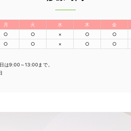
月
火
水
木
金
○
○
×
○
○
○
○
×
○
○
日は9:00～13:00まで。
日