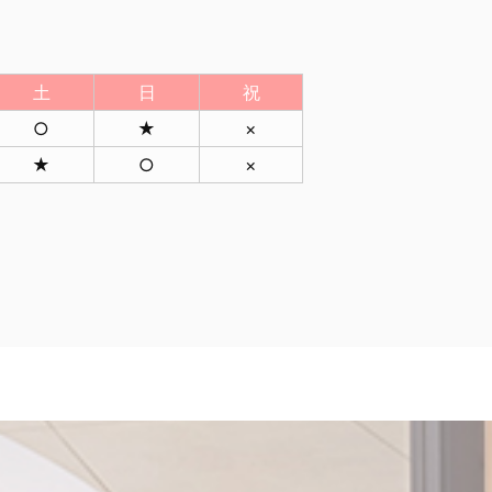
土
日
祝
○
★
×
★
○
×