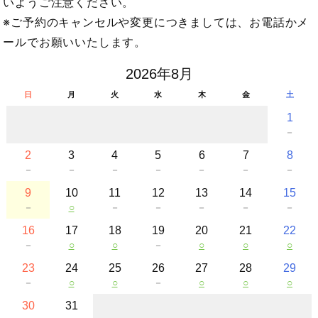
いようご注意ください。
※ご予約のキャンセルや変更につきましては、お電話かメ
ールでお願いいたします。
2026年8月
日
月
火
水
木
金
土
1
－
2
3
4
5
6
7
8
－
－
－
－
－
－
－
9
10
11
12
13
14
15
－
○
－
－
－
－
－
16
17
18
19
20
21
22
－
○
○
－
○
○
○
23
24
25
26
27
28
29
－
○
○
－
○
○
○
30
31