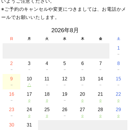
いようご注意ください。
※ご予約のキャンセルや変更につきましては、お電話かメ
ールでお願いいたします。
2026年8月
日
月
火
水
木
金
土
1
－
2
3
4
5
6
7
8
－
－
－
－
－
－
－
9
10
11
12
13
14
15
－
△
－
－
－
－
－
16
17
18
19
20
21
22
－
○
○
－
○
○
○
23
24
25
26
27
28
29
－
○
○
－
○
○
○
30
31