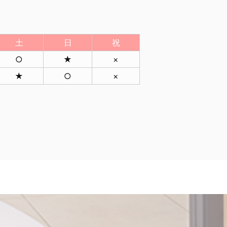
土
日
祝
○
★
×
★
○
×