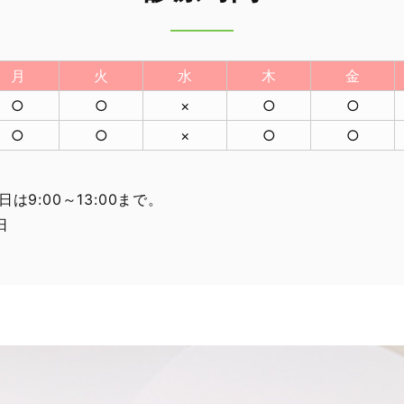
月
火
水
木
金
○
○
×
○
○
○
○
×
○
○
日は9:00～13:00まで。
日