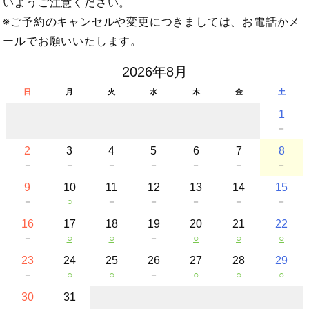
いようご注意ください。
※ご予約のキャンセルや変更につきましては、お電話かメ
ールでお願いいたします。
2026年8月
日
月
火
水
木
金
土
1
－
2
3
4
5
6
7
8
－
－
－
－
－
－
－
9
10
11
12
13
14
15
－
○
－
－
－
－
－
16
17
18
19
20
21
22
－
○
○
－
○
○
○
23
24
25
26
27
28
29
－
○
○
－
○
○
○
30
31